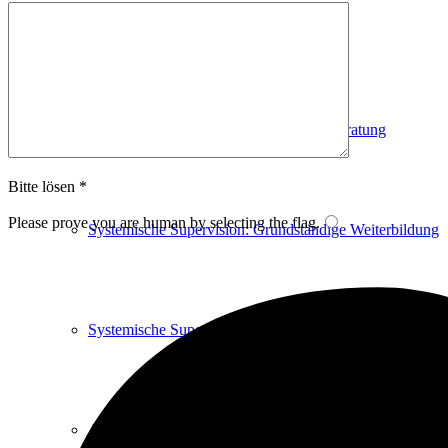
Systemisches Coaching
Systemische Therapie & Systemische Beratung
Bitte lösen *
Please prove you are human by selecting the
flag
.
Systemische Supervision: Grundständige Weiterbildung
Systemische Supervision: Aufbau-Weiterbildung
Ausbildung Trainer:in für Achtsamkeit & MBSR