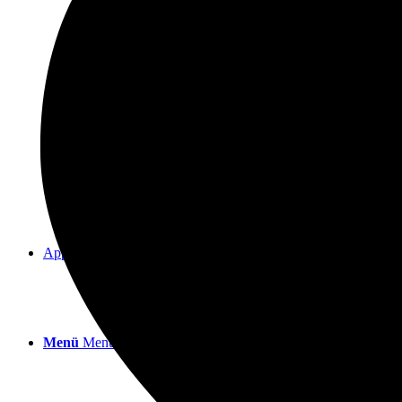
MBSR-Kurse am SIA
Vertiefungsangebote und Workshops
Approbationsausbildung
Menü
Menü