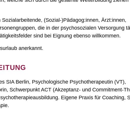
iven, welche sich durch die gesamte Weiterbildung ziehe
n Sozialarbeitende, (Sozial-)Pädagog:innen, Ärzt:innen,
sonengruppen, die in der psychosozialen Versorgung tät
Tätigkeitsfelder sind bei Eignung ebenso willkommen.
gsurlaub anerkannt.
EITUNG
es SIA Berlin, Psychologische Psychotherapeutin (VT),
sorin, Schwerpunkt ACT (Akzeptanz- und Commitment-The
ychotherapieausbildung. Eigene Praxis für Coaching, S
pie.