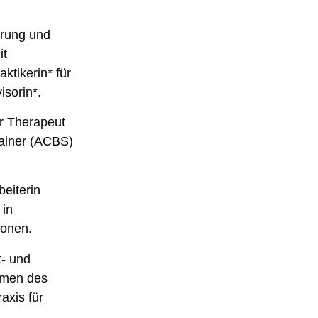
erung und
it
ktikerin* für
sorin*.
r Therapeut
rainer (ACBS)
beiterin
 in
ionen.
t- und
hmen des
axis für