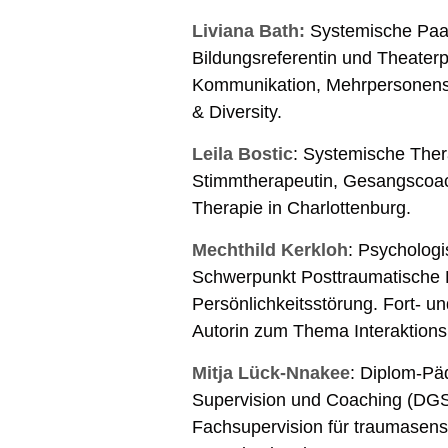
Liviana Bath:
Systemische Paar
Bildungsreferentin und Theater
Kommunikation, Mehrpersonensy
& Diversity.
Leila Bostic
: Systemische Ther
Stimmtherapeutin, Gesangscoac
Therapie in Charlottenburg.
Mechthild Kerkloh
: Psychologi
Schwerpunkt Posttraumatische B
Persönlichkeitsstörung. Fort- 
Autorin zum Thema Interaktionsb
Mitja Lück-Nnakee
: Diplom-Pä
Supervision und Coaching (DGSv
Fachsupervision für traumasensi