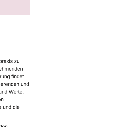
praxis zu
lnehmenden
rung findet
tierenden und
 und Werte.
en
e und die
 den