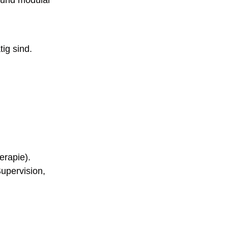
n und modular
ig sind.
rapie).
upervision,