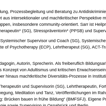
Bildung, Prozessbegleitung und Beratung zu Antidiskrimini
t aus intersektionaler und machtkritischer Perspektive m
uppen, insbesondere community-orientiert. Sarr ist Heilpra
erapeutin* (SG), Stresspräventorin* (PPSB) und Supervi
 Systemischer Supervisor und Coach (SG), Systemische
te of Psychotherapy (ECP), Lehrtherapeut (SG), ACT-T
agogin, Autorin, Sprecherin. Als freiberuflich Bildungsar
das Konzept von Adultismus und kritischen Erwachsensein
r hinaus machtkritische Diversitäts-Prozesse in Institut
erapeutin und Supervisorin (SG), Lehrtherapeutin, For
wegung, Meditation und Tanz, Veröffentlichungen im Ra
: Brücken bauen in frühe Bildung“ (BMFSFJ). Eigene Pr
apie sowie Supervision in Osnabrück und Berlin.