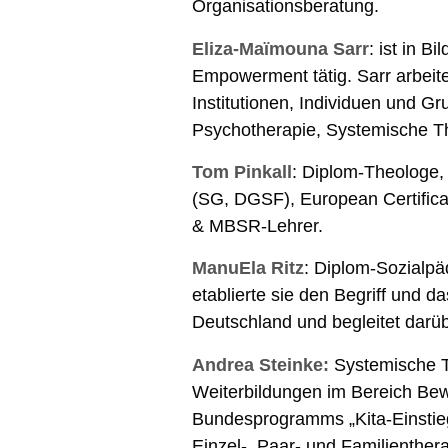
Organisationsberatung.
Eliza-Maïmouna Sarr
: ist in 
Empowerment tätig. Sarr arbeite
Institutionen, Individuen und Gr
Psychotherapie, Systemische Th
Tom Pinkall
: Diplom-Theologe,
(SG, DGSF), European Certifica
& MBSR-Lehrer.
ManuEla Ritz
: Diplom-Sozialpäd
etablierte sie den Begriff und 
Deutschland und begleitet darübe
Andrea Steinke:
Systemische Th
Weiterbildungen im Bereich Be
Bundesprogramms „Kita-Einstieg
Einzel-, Paar- und Familienther