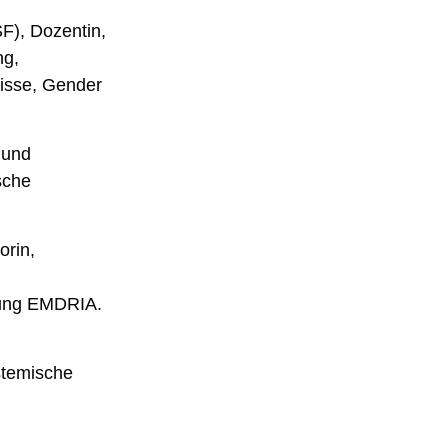
F), Dozentin,
ng,
isse, Gender
 und
sche
orin,
erung EMDRIA.
stemische