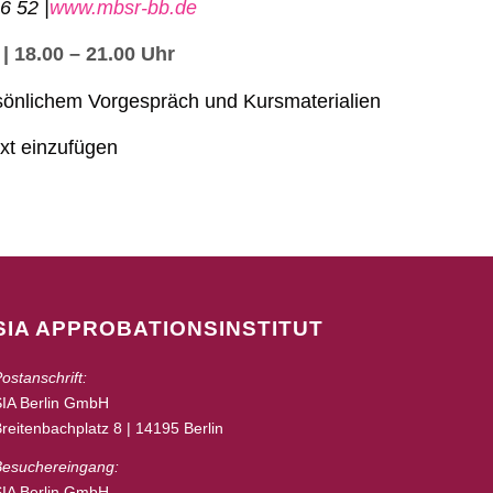
6 52 |
www.mbsr-bb.de
 | 18.00 – 21.00 Uhr
ersönlichem Vorgespräch und Kursmaterialien
ext einzufügen
SIA APPROBATIONSINSTITUT
ostanschrift:
SIA Berlin GmbH
reitenbachplatz 8 | 14195 Berlin
Besuchereingang:
SIA Berlin GmbH