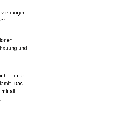
Beziehungen
ehr
tionen
schauung und
icht primär
damit. Das
mit all
.